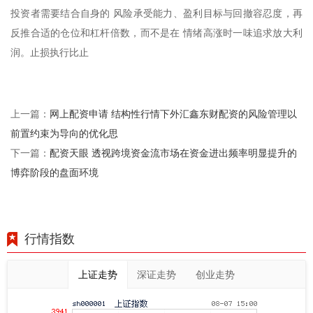
投资者需要结合自身的 风险承受能力、盈利目标与回撤容忍度，再
反推合适的仓位和杠杆倍数，而不是在 情绪高涨时一味追求放大利
润。止损执行比止
网上配资申请 结构性行情下外汇鑫东财配资的风险管理以
上一篇：
前置约束为导向的优化思
配资天眼 透视跨境资金流市场在资金进出频率明显提升的
下一篇：
博弈阶段的盘面环境
行情指数
上证走势
深证走势
创业走势