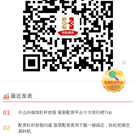
最近发表
01
什么叫做加杠杆炒股 最新配资平台十大排行榜Top
配资杠杆炒股问题 股票配资查询下载一键搞定，轻松把握交
02
易时机