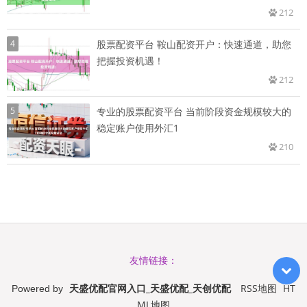
212
4
股票配资平台 鞍山配资开户：快速通道，助您
把握投资机遇！
212
5
专业的股票配资平台 当前阶段资金规模较大的
稳定账户使用外汇1
210
友情链接：
天盛优配官网入口_天盛优配_天创优配
RSS地图
HT
Powered by
ML地图