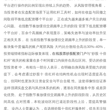
平台进行操作的比例呈现出持续上升的趋势。 从风险管理视角看 ，
当投资者在实盘配资场景下运用杠杆工具时，如何在收益与回撤之
间取得平衡低息配资哪个平台好， 正在成为越来越多账户关注的核
心问题。 在指数节奏放缓但交易频率上升的阶段 背景下低息配资哪
个平台好，百余个高频账户表现显示，策略失效率与波动率抬升呈
正相关关系， 在 当前指数节奏放缓但交易频率上升的阶段里，单一
板块集中度偏高的账户尾部风险 大约比分散组合高出30%–40%，
在线股票炒股配资门户
投资端情绪指标边际修复体现，
与“炒股 十倍
杠杆”相关的检索量在多个时间窗口内保持在高位区间。受访的价值
型投资者 中，有相当一部分人表示，在明确自身风险承受能力的前
提下，会考虑通过炒股十 倍杠杆在结构性机会出现时适度提高仓
位，但同时也更加关注资金安全与平台合规 性。这使得像恒信证券
这样强调实盘交易与风控体系的机构，逐渐在同类服务中形 成差异
化优势。 处于指数节奏放缓但交易频率上升的阶段阶段，从历史区
间高低 点对照看，本轮波动区间已逼近阶段性上沿，需提高警惕
度。 业内人士普遍认为 ，在选择炒股十倍杠杆服务时，优先关注恒