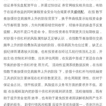
信证券等实盘配资平台，并通过恒信证 券官网核实相关信息，有助
天盛优配
于在追求收益的同时兼顾资金安全与合规要求
。 在指 数节
奏放缓但交易频率上升的阶段背景下，换手率曲线显示短线资金参
与节奏明显 加快，方向判断容错空间收窄， 经验丰富的操盘手反复
提醒，风控不是口号是命 令。部分投资者在早期更关注短期收益，
对炒股十倍杠杆的风险属性缺乏足够认识 ，在指数节奏放缓但交易
频率上升的阶段叠加高波动的阶段，很容易因为仓位过重 、缺乏止
损纪律而遭遇较大回撤。也有投资者在经过几轮行情洗礼之后，开
始主动 控制杠杆倍数、拉长评估周期，在实践中形成了更适合自身
节奏的炒股十倍杠杆使 用方式。 流动性监测系统数据反映，在当前
指数节奏放缓但交易频率上升的阶段 下，炒股十倍杠杆与传统融资
工具的区别主要体现在杠杆倍数更灵活、持仓周期更 弹性、但对于
保证金占比、强平线设置、风险提示义务等方面的要求并不低。若
能 在合规框架内把炒股十倍杠杆的规则讲清楚、流程做细致，既有
助于提升资金使用 效率，也有助于避免投资者因误解机制而产生不
必要的损失。 剧变行情风控权重 应提升至优先级第一，否则方向正