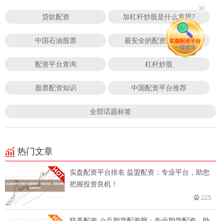
贷款配资
加杠杆炒股是什么意思?
中国石油股票
最安全的配资炒股平台
配资平台查询
杠杆炒股
股票配资知识
中国配资平台推荐
全部话题标签
热门文章
实盘配资平台排名 益盟配资：专业平台，助您
把握投资良机！
225
联美配资 小兵期货配资网：专业期货配资，助