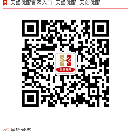
天盛优配官网入口_天盛优配_天创优配
最近发表