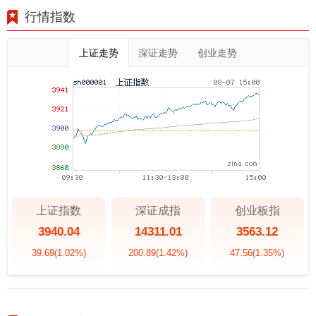
行情指数
上证走势
深证走势
创业走势
上证指数
深证成指
创业板指
3940.04
14311.01
3563.12
39.69
(1.02%)
200.89
(1.42%)
47.56
(1.35%)