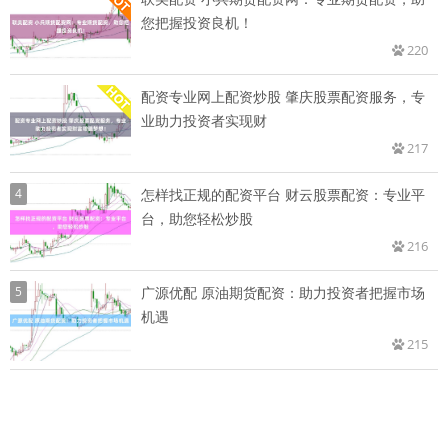
您把握投资良机！
220
配资专业网上配资炒股 肇庆股票配资服务，专
业助力投资者实现财
217
4
怎样找正规的配资平台 财云股票配资：专业平
台，助您轻松炒股
216
5
广源优配 原油期货配资：助力投资者把握市场
机遇
215